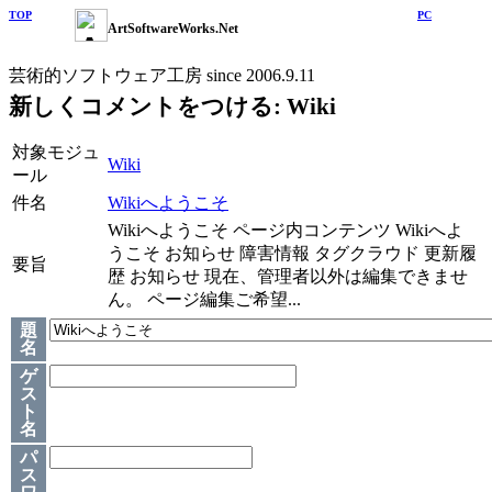
TOP
PC
ArtSoftwareWorks.Net
芸術的ソフトウェア工房 since 2006.9.11
新しくコメントをつける: Wiki
対象モジュ
Wiki
ール
件名
Wikiへようこそ
Wikiへようこそ ページ内コンテンツ Wikiへよ
うこそ お知らせ 障害情報 タグクラウド 更新履
要旨
歴 お知らせ 現在、管理者以外は編集できませ
ん。 ページ編集ご希望...
題
名
ゲ
ス
ト
名
パ
ス