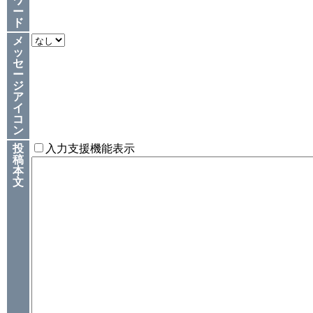
ワ
ー
ド
メ
ッ
セ
ー
ジ
ア
イ
コ
ン
投
入力支援機能表示
稿
本
文