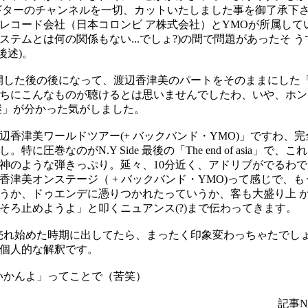
ギターのチャンネルを一切、カットいたしました事を御了承下
レコード会社（日本コロンビ ア株式会社）とYMOが所属して
テムとは何の関係もない...でしょ?)の間で問題があったそ 
後述)。
た後の後になって、渡辺香津美のパートをそのままにした「Fake
ちにこんなものが聴けるとは思いませんでしたわ、いや、ホン
謎」が分かった気がしました。
辺香津美ワールドツアー(+ バックバンド・YMO)」ですわ、
に圧巻なのがN.Y Side 最後の「The end of asia」で
神のような弾きっぷり。延々、10分近く、アドリブがでるわで
香津美オンステージ（ + バックバンド・YMO)って感じで、
うか、ドゥエンデに憑りつかれたっていうか、客も大盛り上 
そろ止めようよ」と叩くニュアンス(?)まで伝わってきます。
売れ始めた時期に出してたら、まったく印象変わっちゃたでし
個人的な解釈です。
いかんよ」ってことで（苦笑）
記事No