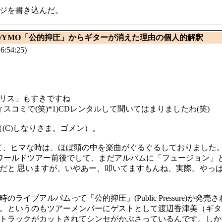
ジを書き込んだ。
145/YMO「公的抑圧」からギターが消えた理由の個人的解釈
6:54:25)
ノポリス」もすきですね
ィスコミで(笑)*1)CDレンタルして聞いてはまりましたわ(笑)
(C)しなりさま。ゴメン）。
て、ヒマな時は、ほぼ頭の中を楽曲がぐるぐるしておりました
ワールドツアー前後でして、まだアルバムに「フュージョン」
だと 思いますが、いやあー、叩いてますもんね、実際。やっ
ライブアルバムって「公的抑圧」(Public Pressure)が発
。というのもツアーメンバーにゲストとして渡辺香津美（ギタ
トラックがカットされてシンセがかぶさっているんです。しか