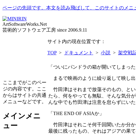
ページの先頭です。本文を読み飛ばして、このサイトのメニ
ArtSoftwareWorks.Net
芸術的ソフトウェア工房 since 2006.9.11
サイト内の現在位置です：
TOP
>
ドキュメント
>
小説
>
架空戦記
「ついにパンドラの箱が開いてしまった
まるで映画のように繰り返して映し出
ここまでがこのペー
ジの内容です。ここ
竹田津はそれまで放蕩そのもの、といっ
からはサイトの共通
たら、何をやっても無駄、そんな気分が竹
メニューなどです。
んな中でも竹田津は注意を怠らずにいた
「THE END OF ASIAか」
メインメニ
ュー
竹田津はそれこそ何千回聞いたか分からない
最後に残ったもの、それはアジアの果て