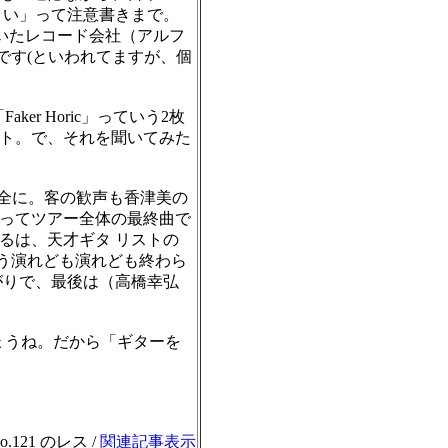
さい」って注意書きまで。
いたレコード会社（アルフ
うです(といわれてますが、個
r Horic」っていう2枚
ト。で、それを聞いてみた
完全に。客の歓声も香津美の
、これってツアー全体の最終曲で
るは、天才ギタ リストの
もう演れども演れども終わら
がりで、最後は（高橋幸弘
ょうね。だから「ギターを
.121 のレス /
関連記事表示