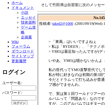
ホーム
そして竹田津は自習室に次のメッセー
ドキュメント
小説
エッセイ
No.
技術資料
投稿者/
taked2@1000
-(2001/09/19(Wed) 1
ゲーム攻
略
企画案
> 「東風」はいいですよねぇ
Wiki
フォーラム
> 私は「RYDEEN」、「テク
ダウンロード
> YMOは最近知ったんですが(デ
サイトマップ
いやあ、YMOは聴かないかんよ（
更新履歴
私の世代ってYMO直撃世代でし
ログイン
私が特に好きなのは初期の第1回
今だとドラムって打ち込みが普通
ユーザー名:
ブ感がでませんわ。
パスワード:
で、実は第１回ワールドツアーの時の
ルバムって「問題あり」なのです
すが、このアルバムではギターの