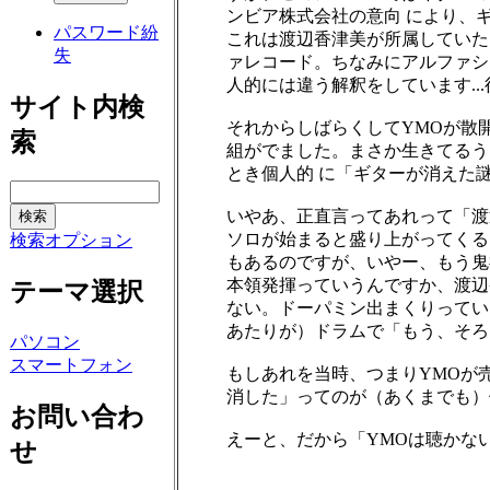
ンビア株式会社の意向 により、
パスワード紛
これは渡辺香津美が所属していた
失
ァレコード。ちなみにアルファシス
人的には違う解釈をしています...
サイト内検
それからしばらくしてYMOが散開し
索
組がでました。まさか生きてるう
とき個人的 に「ギターが消えた
いやあ、正直言ってあれって「渡
ソロが始まると盛り上がってくるし。特
検索オプション
もあるのですが、いやー、もう鬼
本領発揮っていうんですか、渡辺
テーマ選択
ない。ドーパミン出まくりってい
あたりが）ドラムで「もう、そろ
パソコン
スマートフォン
もしあれを当時、つまりYMOが
消した」ってのが（あくまでも）
お問い合わ
えーと、だから「YMOは聴かな
せ