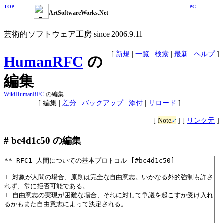
TOP
PC
ArtSoftwareWorks.Net
芸術的ソフトウェア工房 since 2006.9.11
[
新規
|
一覧
|
検索
|
最新
|
ヘルプ
]
HumanRFC
の
編集
Wiki
HumanRFC
の編集
[
編集
|
差分
|
バックアップ
|
添付
|
リロード
]
[
Note
]
[
リンク元
]
# bc4d1c50 の編集