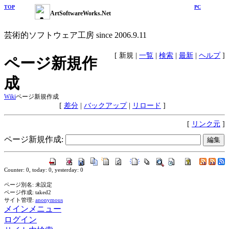
TOP
PC
ArtSoftwareWorks.Net
芸術的ソフトウェア工房 since 2006.9.11
[
新規
|
一覧
|
検索
|
最新
|
ヘルプ
]
ページ新規作
成
Wiki
ページ新規作成
[
差分
|
バックアップ
|
リロード
]
[
リンク元
]
ページ新規作成:
Counter: 0, today: 0, yesterday: 0
ページ別名: 未設定
ページ作成: taked2
サイト管理:
anonymous
メインメニュー
ログイン