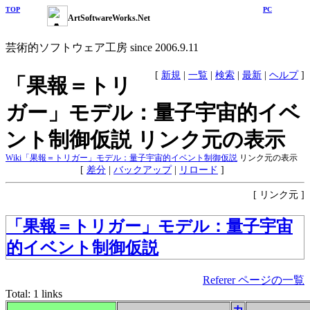
TOP
PC
ArtSoftwareWorks.Net
芸術的ソフトウェア工房 since 2006.9.11
[
新規
|
一覧
|
検索
|
最新
|
ヘルプ
]
「果報＝トリ
ガー」モデル：量子宇宙的イベ
ント制御仮説 リンク元の表示
Wiki
「果報＝トリガー」モデル：量子宇宙的イベント制御仮説
リンク元の表示
[
差分
|
バックアップ
|
リロード
]
[
リンク元
]
「果報＝トリガー」モデル：量子宇宙
的イベント制御仮説
Referer ページの一覧
Total: 1 links
カ