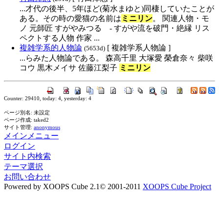
...才代の後半、5年ほど(菊水まゆと)同棲していたことが
ある。その時の愛猫の名前は
ミニリン
。 関連人物・モ
ノ 元師匠 すがやみつる - すがや流を破門・絶縁 リス
ペクトする人物 作家 ...
複雑学系的人物論
[ 複雑学系人物論 ]
(5653d)
...らみた人物論である。 森高千里 大塚愛 榮倉奈々 柴咲
コウ 黒木メイサ 佐藤江梨子
ミニリン
Counter: 29410, today: 4, yesterday: 4
ページ別名: 未設定
ページ作成: taked2
サイト管理:
anonymous
メインメニュー
ログイン
サイト内検索
テーマ選択
お問い合わせ
Powered by XOOPS Cube 2.1© 2001-2011
XOOPS Cube Project