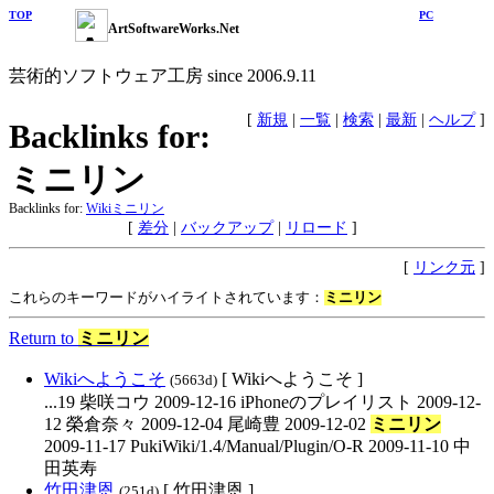
TOP
PC
ArtSoftwareWorks.Net
芸術的ソフトウェア工房 since 2006.9.11
[
新規
|
一覧
|
検索
|
最新
|
ヘルプ
]
Backlinks for:
ミニリン
Backlinks for:
Wiki
ミニリン
[
差分
|
バックアップ
|
リロード
]
[
リンク元
]
これらのキーワードがハイライトされています：
ミニリン
Return to
ミニリン
Wikiへようこそ
[ Wikiへようこそ ]
(5663d)
...19 柴咲コウ 2009-12-16 iPhoneのプレイリスト 2009-12-
12 榮倉奈々 2009-12-04 尾崎豊 2009-12-02
ミニリン
2009-11-17 PukiWiki/1.4/Manual/Plugin/O-R 2009-11-10 中
田英寿
竹田津恩
[ 竹田津恩 ]
(251d)