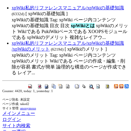
xpWiki私的リファレンスマニュアル​/xpWikiの基礎知識
[ xpWikiの基礎知識 ]
(6332d)
xpWikiの基礎知識 Tag: xpWiki ページ内コンテンツ
xpWikiの基礎知識 目次 目次
xpWikiとは
xpWikiのメリッ
ト Wikiである PukiWikiベースである XOOPSモジュール
である xpWikiのデメリット 複雑なレイアウ...
xpWiki私的リファレンスマニュアル​/xpWikiの基礎知識​
/xpWikiのメリット
[ xpWikiのメリット ]
(6219d)
xpWikiのメリット Tag: xpWiki ページ内コンテンツ
xpWikiのメリット Wikiである ページの作成・編集・削
除が容易 書式が簡単 論理的な構造のページが作成でき
る レイア...
Counter: 4420, today: 1, yesterday: 1
ページ別名: 未設定
ページ作成: taked2
サイト管理:
anonymous
メインメニュー
ログイン
サイト内検索