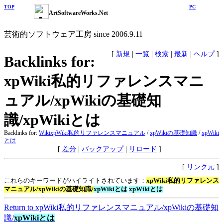
TOP
PC
ArtSoftwareWorks.Net
芸術的ソフトウェア工房 since 2006.9.11
[
新規
|
一覧
|
検索
|
最新
|
ヘルプ
]
Backlinks for:
xpWiki私的リファレンスマニ
ュアル/xpWikiの基礎知
識/xpWikiとは
Backlinks for:
Wiki
xpWiki私的リファレンスマニュアル
/
xpWikiの基礎知識
/
xpWiki
とは
[
差分
|
バックアップ
|
リロード
]
[
リンク元
]
これらのキーワードがハイライトされています：
xpWiki私的リファレンス
マニュアル/xpWikiの基礎知識/
xpWikiとは
xpWikiとは
Return to xpWiki私的リファレンスマニュアル​/xpWikiの基礎知
識​/
xpWikiとは