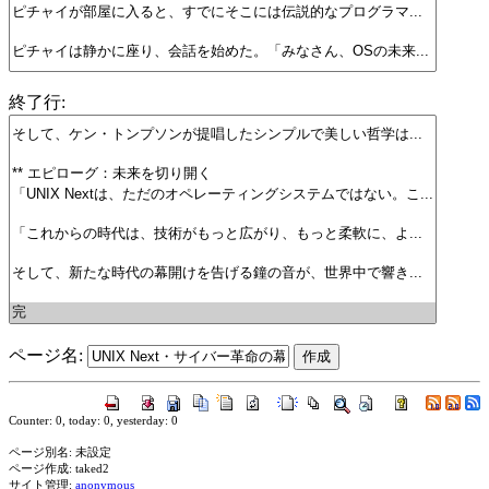
終了行:
ページ名:
Counter: 0, today: 0, yesterday: 0
ページ別名: 未設定
ページ作成: taked2
サイト管理:
anonymous