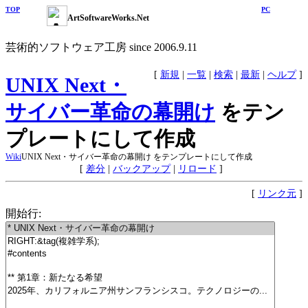
TOP
PC
ArtSoftwareWorks.Net
芸術的ソフトウェア工房 since 2006.9.11
[
新規
|
一覧
|
検索
|
最新
|
ヘルプ
]
UNIX Next・
サイバー革命の幕開け
をテン
プレートにして作成
Wiki
UNIX Next・サイバー革命の幕開け をテンプレートにして作成
[
差分
|
バックアップ
|
リロード
]
[
リンク元
]
開始行: