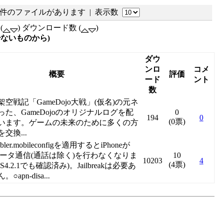
 件のファイルがあります | 表示数
(
) ダウンロード数 (
)
少ないものから)
ダウ
ンロ
コメ
概要
評価
ード
ント
数
空戦記「GameDojo大戦」(仮名)の元ネ
った、GameDojoのオリジナルログを配
0
194
0
(0票)
います。ゲームの未来のために多くの方
交換...
sabler.mobileconfigを適用するとiPhoneが
データ通信(通話は除く)を行わなくなりま
10
10203
4
(4票)
S4.2.1でも確認済み)。Jailbreakは必要あ
○apn-disa...