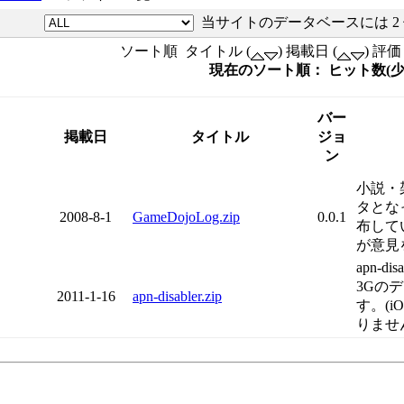
当サイトのデータベースには 2
ソート順 タイトル (
) 掲載日 (
) 評価 
現在のソート順： ヒット数(
バー
リ
掲載日
タイトル
ジョ
ン
小説・架
タとな
2008-8-1
GameDojoLog.zip
0.0.1
布して
が意見を
apn-di
3Gの
2011-1-16
apn-disabler.zip
す。(iO
りません。