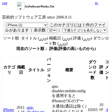
TOP
PC
ArtSoftwareWorks.Net
芸術的ソフトウェア工房 since 2006.9.11
このカテゴリには 1 件のファイ
ルがあります | 表示数
|
ソート順 タイトル (
) 掲載日 (
) 評価 (
) ダウンロ
ード数 (
)
現在のソート順： 評価(評価の高いものから)
バ
ダウ
コ
ー
カテゴ
掲載
ンロ
評
メ
タイトル
ジ
概要
リ
日
ード
価
ン
ョ
数
ト
ン
apn-
disabler.mobileconfig
を適用すると
iPhoneが3Gのデー
10
タ通信(通話は除く)
2011-
apn-
(4
iPhone
10203
4
を行わなくなりま
1-16
disabler.zip