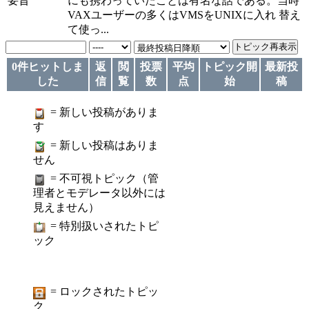
要旨
にも携わっていたことは有名な話である。当時
VAXユーザーの多くはVMSをUNIXに入れ 替え
て使っ...
0件ヒットしま
返
閲
投票
平均
トピック開
最新投
した
信
覧
数
点
始
稿
= 新しい投稿がありま
す
= 新しい投稿はありま
せん
= 不可視トピック（管
理者とモデレータ以外には
見えません）
= 特別扱いされたトピ
ック
= ロックされたトピッ
ク