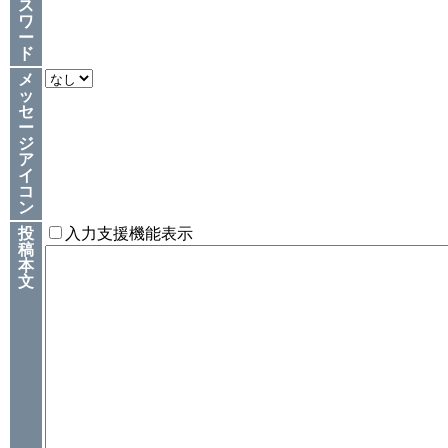
ス
ワ
ー
ド
メ
ッ
セ
ー
ジ
ア
イ
コ
ン
投
入力支援機能表示
稿
本
文