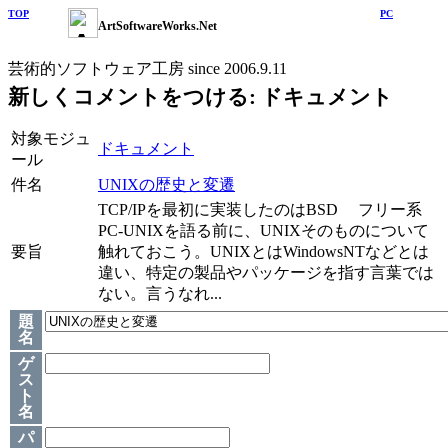
TOP
PC
ArtSoftwareWorks.Net
芸術的ソフトウェア工房 since 2006.9.11
新しくコメントをつける: ドキュメント
対象モジュ
ドキュメント
ール
件名
UNIXの歴史と変遷
TCP/IPを最初に実装したのはBSD フリー系
PC-UNIXを語る前に、UNIXそのものについて
要旨
触れておこう。UNIXとはWindowsNTなどとは
違い、特定の製品やパッケージを指す言葉では
ない。言うなれ...
題
名
ゲ
ス
ト
名
パ