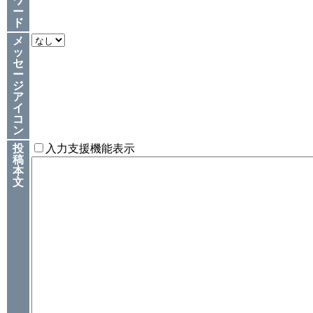
ワ
ー
ド
メ
ッ
セ
ー
ジ
ア
イ
コ
ン
投
入力支援機能表示
稿
本
文