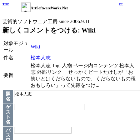
TOP
PC
ArtSoftwareWorks.Net
芸術的ソフトウェア工房 since 2006.9.11
新しくコメントをつける: Wiki
対象モジュ
Wiki
ール
件名
松本人志
松本人志 Tag: 人物 ページ内コンテンツ 松本人
志 外部リンク せっかくビートたけしが「お
要旨
笑いとはくだらないもので、くだらないもの程
おもしろい」って先鞭をつけ...
題
名
ゲ
ス
ト
名
パ
ス