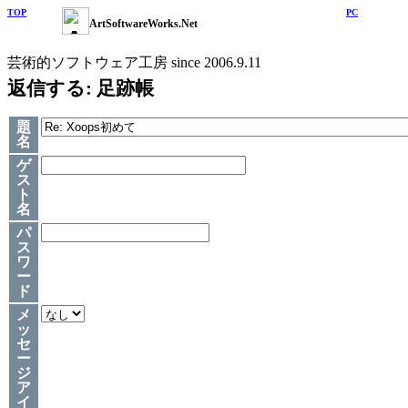
TOP
PC
ArtSoftwareWorks.Net
芸術的ソフトウェア工房 since 2006.9.11
返信する: 足跡帳
題
名
ゲ
ス
ト
名
パ
ス
ワ
ー
ド
メ
ッ
セ
ー
ジ
ア
イ