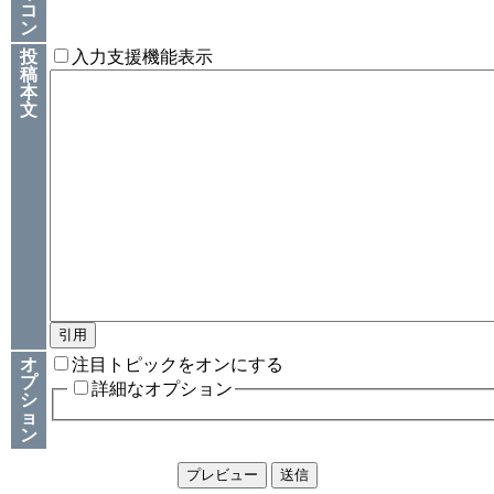
コ
ン
投
入力支援機能表示
稿
本
文
オ
注目トピックをオンにする
プ
詳細なオプション
シ
ョ
ン