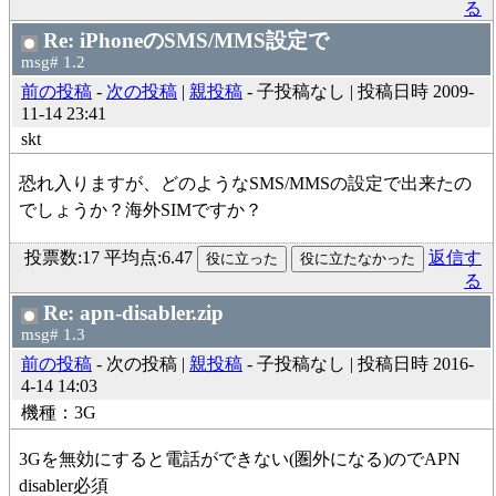
る
Re: iPhoneのSMS/MMS設定で
msg# 1.2
前の投稿
-
次の投稿
|
親投稿
- 子投稿なし | 投稿日時 2009-
11-14 23:41
skt
恐れ入りますが、どのようなSMS/MMSの設定で出来たの
でしょうか？海外SIMですか？
投票数:17 平均点:6.47
返信す
る
Re: apn-disabler.zip
msg# 1.3
前の投稿
- 次の投稿 |
親投稿
- 子投稿なし | 投稿日時 2016-
4-14 14:03
機種：3G
3Gを無効にすると電話ができない(圏外になる)のでAPN
disabler必須