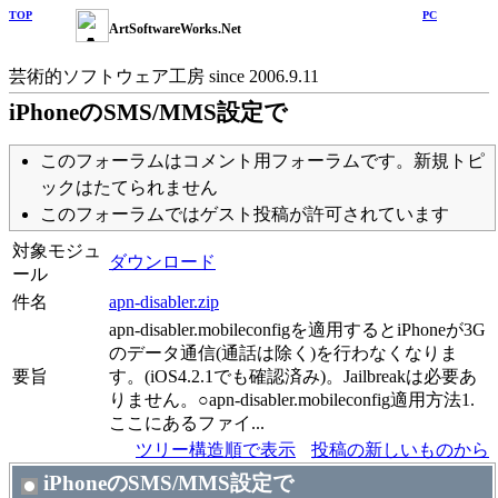
TOP
PC
ArtSoftwareWorks.Net
芸術的ソフトウェア工房 since 2006.9.11
iPhoneのSMS/MMS設定で
このフォーラムはコメント用フォーラムです。新規トピ
ックはたてられません
このフォーラムではゲスト投稿が許可されています
対象モジュ
ダウンロード
ール
件名
apn-disabler.zip
apn-disabler.mobileconfigを適用するとiPhoneが3G
のデータ通信(通話は除く)を行わなくなりま
要旨
す。(iOS4.2.1でも確認済み)。Jailbreakは必要あ
りません。○apn-disabler.mobileconfig適用方法1.
ここにあるファイ...
ツリー構造順で表示
投稿の新しいものから
iPhoneのSMS/MMS設定で