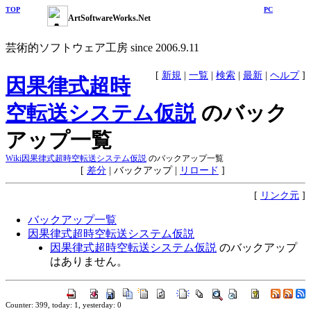
TOP
PC
ArtSoftwareWorks.Net
芸術的ソフトウェア工房 since 2006.9.11
[
新規
|
一覧
|
検索
|
最新
|
ヘルプ
]
因果律式超時
空転送システム仮説
のバック
アップ一覧
Wiki
因果律式超時空転送システム仮説
のバックアップ一覧
[
差分
|
バックアップ
|
リロード
]
[
リンク元
]
バックアップ一覧
因果律式超時空転送システム仮説
因果律式超時空転送システム仮説
のバックアップ
はありません。
Counter: 399, today: 1, yesterday: 0