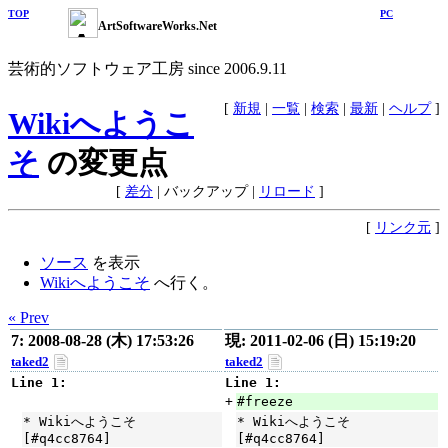
TOP
PC
ArtSoftwareWorks.Net
芸術的ソフトウェア工房 since 2006.9.11
[
新規
|
一覧
|
検索
|
最新
|
ヘルプ
]
Wikiへようこ
そ
の変更点
[
差分
|
バックアップ
|
リロード
]
[
リンク元
]
ソース
を表示
Wikiへようこそ
へ行く。
« Prev
7: 2008-08-28 (木) 17:53:26
現: 2011-02-06 (日) 15:19:20
taked2
taked2
Line 1:
Line 1:
+
#freeze
* Wikiへようこそ
* Wikiへようこそ
[#q4cc8764]
[#q4cc8764]