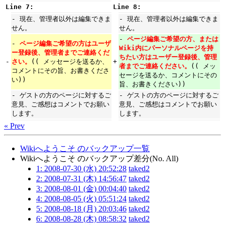
Line 7:
Line 8:
- 現在、管理者以外は編集できま
- 現在、管理者以外は編集できま
せん。
せん。
-
ページ編集ご希望の方、または
-
ページ編集ご希望の方はユーザ
Wiki内にパーソナルページを持
ー登録後、管理者までご連絡くだ
ちたい方はユーザー登録後、管理
-
さい。
(( メッセージを送るか、
+
者までご連絡ください。
(( メッ
コメントにその旨、お書きくださ
セージを送るか、コメントにその
い))
旨、お書きください))
- ゲストの方のページに対するご
- ゲストの方のページに対するご
意見、ご感想はコメントでお願い
意見、ご感想はコメントでお願い
します。
します。
« Prev
Wikiへようこそ のバックアップ一覧
Wikiへようこそ のバックアップ差分(No. All)
1: 2008-07-30 (水) 20:52:28
taked2
2: 2008-07-31 (木) 14:56:47
taked2
3: 2008-08-01 (金) 00:04:40
taked2
4: 2008-08-05 (火) 05:51:24
taked2
5: 2008-08-18 (月) 20:03:46
taked2
6: 2008-08-28 (木) 08:58:32
taked2