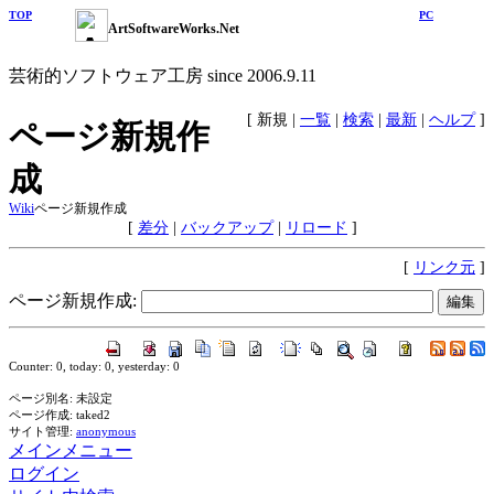
TOP
PC
ArtSoftwareWorks.Net
芸術的ソフトウェア工房 since 2006.9.11
[
新規
|
一覧
|
検索
|
最新
|
ヘルプ
]
ページ新規作
成
Wiki
ページ新規作成
[
差分
|
バックアップ
|
リロード
]
[
リンク元
]
ページ新規作成:
Counter: 0, today: 0, yesterday: 0
ページ別名: 未設定
ページ作成: taked2
サイト管理:
anonymous
メインメニュー
ログイン