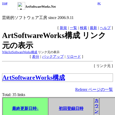
TOP
PC
ArtSoftwareWorks.Net
芸術的ソフトウェア工房 since 2006.9.11
[
新規
|
一覧
|
検索
|
最新
|
ヘルプ
]
ArtSoftwareWorks構成 リンク
元の表示
Wiki
ArtSoftwareWorks構成
リンク元の表示
[
差分
|
バックアップ
|
リロード
]
[
リンク元
]
ArtSoftwareWorks構成
Referer ページの一覧
Total: 35 links
カ
ウ
最終更新日時↓
初回登録日時
ン