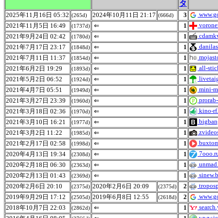
タ
www.go
2025年11月16日 05:32
2024年10月11日 21:17
3
(265d)
(666d)
voronez
2021年11月5日 16:49
⇐
1
(1737d)
cdamkv
2021年9月24日 02:42
⇐
1
(1780d)
danilast
2021年7月17日 23:17
⇐
1
(1848d)
mojasto
2021年7月11日 11:37
⇐
1
(1854d)
all-stic
2021年6月2日 19:29
⇐
1
(1893d)
livetai
2021年5月2日 06:52
⇐
1
(1924d)
mini-m
2021年4月7日 05:51
⇐
1
(1949d)
prorab-
2021年3月27日 23:39
⇐
1
(1960d)
kino-rf
2021年3月18日 02:36
⇐
1
(1970d)
bigbang
2021年3月10日 16:21
⇐
1
(1977d)
zvideos
2021年3月2日 11:22
⇐
1
(1985d)
buxtom
2021年2月17日 02:58
⇐
1
(1998d)
7ooo.r
2020年4月13日 19:34
⇐
1
(2308d)
unmad.
2020年2月18日 06:30
⇐
1
(2363d)
sinew.b
2020年2月13日 01:43
⇐
1
(2369d)
troposp
2020年2月6日 20:10
2020年2月6日 20:09
2
(2375d)
(2375d)
www.go
2019年9月29日 17:12
2019年6月8日 12:55
2
(2505d)
(2618d)
search.
2018年10月7日 22:03
⇐
1
(2862d)
www.ic