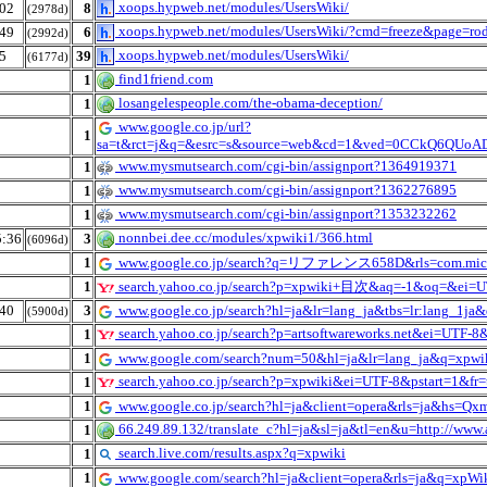
xoops.hypweb.net/modules/UsersWiki/
02
8
(2978d)
xoops.hypweb.net/modules/UsersWiki/?cmd=freeze&page=ro
49
6
(2992d)
xoops.hypweb.net/modules/UsersWiki/
5
39
(6177d)
find1friend.com
1
losangelespeople.com/the-obama-deception/
1
www.google.co.jp/url?
1
sa=t&rct=j&q=&esrc=s&source=web&cd=1&ved=0CCkQ6QUoAD
www.mysmutsearch.com/cgi-bin/assignport?1364919371
1
www.mysmutsearch.com/cgi-bin/assignport?1362276895
1
www.mysmutsearch.com/cgi-bin/assignport?1353232262
1
nonnbei.dee.cc/modules/xpwiki1/366.html
:36
3
(6096d)
1
www.google.co.jp/search?q=リファレンス658D&rls=com.micro
1
search.yahoo.co.jp/search?p=xpwiki+目次&aq=-1&oq=&ei=U
40
3
www.google.co.jp/search?hl=ja&lr=lang_ja&tbs=lr:lang
(5900d)
search.yahoo.co.jp/search?p=artsoftwareworks.net&ei=UTF-
1
1
www.google.com/search?num=50&hl=ja&lr=lang_ja&q=x
search.yahoo.co.jp/search?p=xpwiki&ei=UTF-8&pstart=1&f
1
1
www.google.co.jp/search?hl=ja&client=opera&rls=ja&hs
66.249.89.132/translate_c?hl=ja&sl=ja&tl=en&u=http://ww
1
search.live.com/results.aspx?q=xpwiki
1
1
www.google.com/search?hl=ja&client=opera&rls=ja&q=