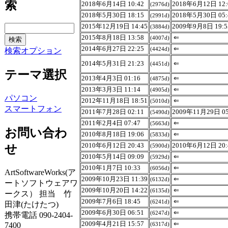
索
2018年6月14日 10:42
2018年6月12日 12:
(2976d)
2018年5月30日 18:15
2018年5月30日 05:
(2991d)
2015年12月19日 14:45
2009年9月8日 19:5
(3884d)
2015年8月18日 13:58
⇐
(4007d)
2014年6月27日 22:25
⇐
(4424d)
検索オプション
2014年5月31日 21:23
⇐
(4451d)
テーマ選択
2013年4月3日 01:16
⇐
(4875d)
2013年3月3日 11:14
⇐
(4905d)
パソコン
2012年11月18日 18:51
⇐
(5010d)
スマートフォン
2011年7月28日 02:11
2009年11月29日 05
(5490d)
2011年2月4日 07:47
⇐
(5663d)
お問い合わ
2010年8月18日 19:06
⇐
(5833d)
2010年6月12日 20:43
2010年6月12日 20:
せ
(5900d)
2010年5月14日 09:09
⇐
(5929d)
2010年1月7日 10:33
⇐
(6056d)
ArtSoftwareWorks(ア
2009年10月23日 11:39
⇐
(6132d)
ートソフトウェアワ
2009年10月20日 14:22
⇐
(6135d)
ークス） 担当 竹
2009年7月6日 18:45
⇐
(6241d)
田津(たけたつ)
2009年6月30日 06:51
⇐
(6247d)
携帯電話 090-2404-
2009年4月21日 15:57
⇐
7400
(6317d)