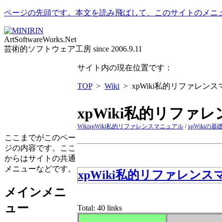
ページの先頭です。本文を読み飛ばして、このサイトのメニ
ArtSoftwareWorks.Net
芸術的ソフトウェア工房 since 2006.9.11
サイト内の現在位置です：
TOP
>
Wiki
> xpWiki私的リファレンス
xpWiki私的リファ
Wiki
xpWiki私的リファレンスマニュアル
/
xpWikiの
ここまでがこのペー
ジの内容です。ここ
からはサイトの共通
メニューなどです。
xpWiki私的リファレンスマ
メインメニ
ュー
Total: 40 links