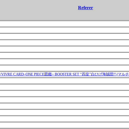
Referer
E PIECE/VIVRE CARD~ONE PIECE図鑑~ BOOSTER SET “四皇”白ひげ海賊団!! 