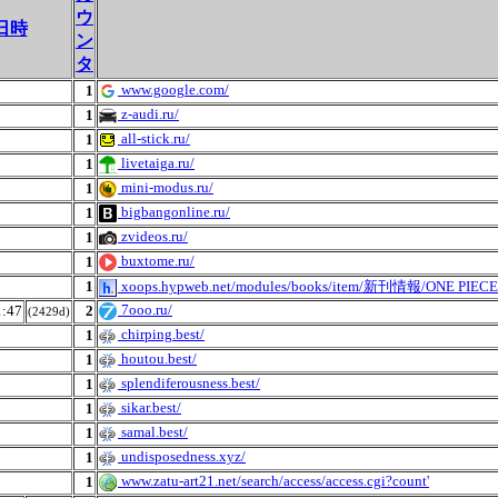
ウ
日時
ン
タ
www.google.com/
1
z-audi.ru/
1
all-stick.ru/
1
livetaiga.ru/
1
mini-modus.ru/
1
bigbangonline.ru/
1
zvideos.ru/
1
buxtome.ru/
1
1
xoops.hypweb.net/modules/books/item/新刊情報/ON
7ooo.ru/
:47
2
(2429d)
chirping.best/
1
houtou.best/
1
splendiferousness.best/
1
sikar.best/
1
samal.best/
1
undisposedness.xyz/
1
www.zatu-art21.net/search/access/access.cgi?count'
1