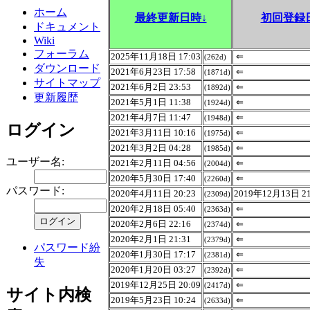
ホーム
最終更新日時↓
初回登録
ドキュメント
Wiki
フォーラム
2025年11月18日 17:03
⇐
(262d)
ダウンロード
2021年6月23日 17:58
⇐
(1871d)
サイトマップ
2021年6月2日 23:53
⇐
(1892d)
更新履歴
2021年5月1日 11:38
⇐
(1924d)
2021年4月7日 11:47
⇐
(1948d)
ログイン
2021年3月11日 10:16
⇐
(1975d)
2021年3月2日 04:28
⇐
(1985d)
ユーザー名:
2021年2月11日 04:56
⇐
(2004d)
2020年5月30日 17:40
⇐
(2260d)
パスワード:
2020年4月11日 20:23
2019年12月13日 21
(2309d)
2020年2月18日 05:40
⇐
(2363d)
2020年2月6日 22:16
⇐
(2374d)
2020年2月1日 21:31
⇐
(2379d)
パスワード紛
2020年1月30日 17:17
⇐
(2381d)
失
2020年1月20日 03:27
⇐
(2392d)
2019年12月25日 20:09
⇐
(2417d)
サイト内検
2019年5月23日 10:24
⇐
(2633d)