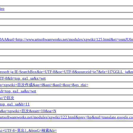
deo
AA&url=http://www.artsoftwareworks.net/modules/xpwiki/125.html&ei=
soft:ja:IE-SearchBox&ie=UTF-8&oe=UTF-8&sourceid=ie7&rlz=1I7GGLL_ja&
TF-8&fr=top_ga1_sa&x=wrt
_1ja&q=xpwiki+目次作成&aq=f&aqi=&aql=&oq=&gs_rfai=
8&fr=top_ga1_sa&x=wrt
pwikiで目次
r=top_ga1_sa&b=11
=Qxm&q=xpwiki+目次&start=10&sa=N
w.artsoftwareworks.net/modules/xpwiki/122.html&prev=hp&rurl=translate.goo
xpWiki+UTF-8+見出し&btnG=検索&lr=