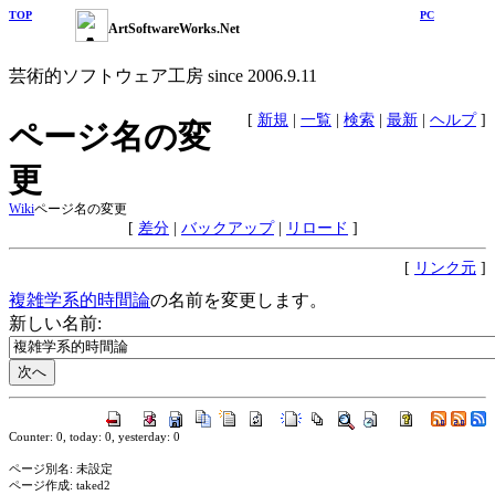
TOP
PC
ArtSoftwareWorks.Net
芸術的ソフトウェア工房 since 2006.9.11
[
新規
|
一覧
|
検索
|
最新
|
ヘルプ
]
ページ名の変
更
Wiki
ページ名の変更
[
差分
|
バックアップ
|
リロード
]
[
リンク元
]
複雑学系的時間論
の名前を変更します。
新しい名前:
Counter: 0, today: 0, yesterday: 0
ページ別名: 未設定
ページ作成: taked2