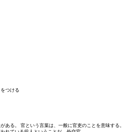
トをつける
がある。 官という言葉は、一般に官吏のことを意味する。
れている役人ということだ。外交官...