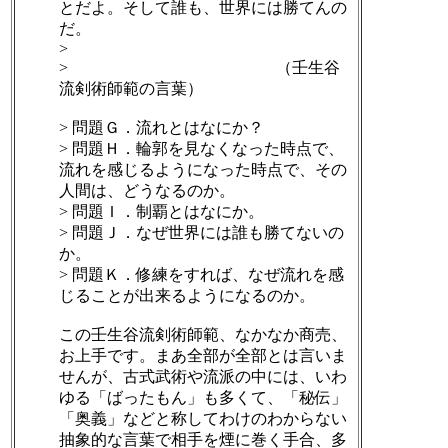
とだよ。そして誰も、世界には勝てんの
だ。
>
> （壬生谷
流剣術師範の言葉）
> 問題Ｇ．流れとはなにか？
> 問題Ｈ．輪郭を見なくなった時点で、
流れを感じるようになった時点で、その
人間は、どうなるのか。
> 問題Ｉ．制覇とはなにか。
> 問題Ｊ．なぜ世界には誰も勝てないの
か。
> 問題Ｋ．修練をすれば、なぜ流れを感
じることが出来るようになるのか。
この壬生谷流剣術師範、なかなか商売、
お上手です。まあ全部が全部とは言いま
せんが、古式武術や流派の中には、いわ
ゆる「ばったもん」も多くて、「秘伝」
「奥義」などと称してわけのわからない
抽象的な言葉で相手を煙に巻く手合、多