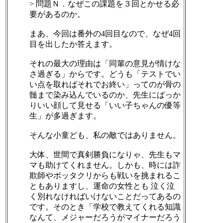
> 問題Ｎ．なぜこの課題を３回とかせる必
要があるのか。
まあ、今回は番外の4回目なので、なぜ4回
目を出したか答えます。
それの最大の理由は「同輩の意見が情けな
さ過ぎる」からです。どうも「テストでい
い点を取ればそれでお終い」ってのが骨の
髄まで染み込んでいるのか、先生にばっか
りいい顔して見せる「いい子ちゃんの優等
生」が多過ぎます。
そんな小童ども、私の敵ではありません。
大体、世間で真剣勝負になりゃ、先生もマ
マも助けてくれません。しかも、時には詐
欺師やボッタクリからも戦いを挑まれるこ
ともありますし、運命の女性とも 泣く泣
く別れなければいけないことだってあるの
です。そのとき「学校で教えてくれる知識
なんて、メジャーだろうがマイナーだろう