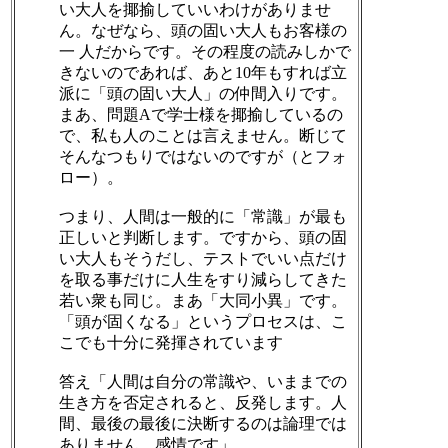
い大人を揶揄していいわけがありませ
ん。なぜなら、頭の固い大人もお客様の
一 人だからです。その程度の読みしかで
きないのであれば、あと10年もすれば立
派に「頭の固い大人」の仲間入りです。
まあ、問題Aで学士様を揶揄しているの
で、私も人のことは言えません。断じて
そんなつもりではないのですが（とフォ
ロー）。
つまり、人間は一般的に「常識」が最も
正しいと判断します。ですから、頭の固
い大人もそうだし、テストでいい点だけ
を取る事だけに人生をすり減らしてきた
若い衆も同じ。まあ「大同小異」です。
「頭が固くなる」というプロセスは、こ
こでも十分に発揮されています
答え「人間は自分の常識や、いままでの
生き方を否定されると、反発します。人
間、最後の最後に決断するのは論理では
ありません、感情です」