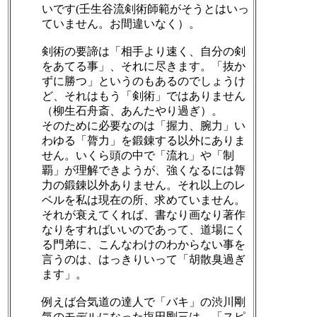
いです(壬生谷流剣術師範がそうとはいっ
ていません。お間違いなく）。
剣術の要諦は「相手より速く、自分の剣
をあてる事」、それに尽きます。「抜か
ずに勝つ」というのもあるのでしょうけ
ど、それはもう「剣術」ではありません
（柳生石舟斎、あんたやり過ぎ）。
そのために必要なのは「握力、腕力」い
わゆる「膂力」を鍛錬する以外にありま
せん。いくら頭の中で「流れ」や「制
覇」が理解できようが、強くなるには膂
力の鍛錬以外ありません。それ以上のレ
ベルを私は現在の所、求めていません。
それが衰えてくれば、書なり画なり著作
なりをすればいいのであって、道場にく
る門弟に、こんなわけのわからない事を
言うのは、はっきりいって「胡散臭過ぎ
ます」。
例えば合気道の達人で「バキ」の渋川剛
気のモデルになった塩田剛三は、「スピ