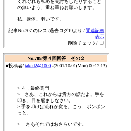
くれぐれも私めを闇討ちしたりすること
の無いよう、重ね重ねお願いします。
私、身体、弱いです。
記事No.707 のレス /過去ログ19より /
関連記事
表示
削除チェック/
No.709/第４回回答 その２
■投稿者/
taked2@1000
-(2001/10/01(Mon) 00:12:13)
> ４．最終関門
> さあ、これからは貴方の話だよ。手を
叩き、目を醒ましなさい。
> 手を叩けば流れが変る。こう、ポンポン
っと。
> さあそれではおさらいです。