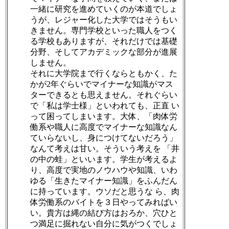
一緒に研究を進めていくのが本道でしょ
うが、レジャー化した大学ではそうもい
きません。専門学校といった職人をつく
る学校もありますが、それだけでは基礎
分野、そしてアカデミックな部分が進展
しません。
それに大学院まで行くならともかく、た
かが2年ぐらいでマイナーな知識がマス
ターできるとも思えません。それぐらい
で「私は学士様」といわれても、正直 い
って困ってしまいます。大体、「肉体労
働系や職人に高度でマイナーな知識なん
ていらないし、身につけてないだろう」
なんて考えは甘い。そういう考えを 「井
の中の蛙」といいます。学生が考えるよ
り、高度で実地のノウハウや知識、いわ
ゆる「生きたマイナー知識」をふんだん
に持っています。ウソだと思うな ら、肉
体労働系のバイトを３日やってみればい
い。貴方は縄の結び方はおろか、穴ひと
つ満足に掘れない自分に気がつくでしょ