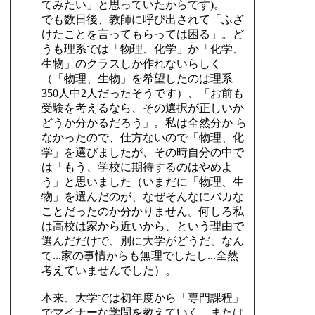
てみたい」と思っていたからです)。
でも数日後、教師に呼び出されて「ふざ
けたことを言ってもらっては困る」。ど
うも理系では「物理、化学」か「化学、
生物」のクラスしか作れないらしく
（「物理、生物」を希望したのは理系
350人中2人だったそうです）、「お前も
受験を考えるなら、その選択が正しいか
どうか分かるだろう」。私は全然分か ら
なかったので、仕方ないので「物理、化
学」を選びましたが、その時自分の中で
は「もう、学校に期待するのはやめよ
う」と思いました（いまだに「物理、生
物」を選んだのが、なぜそんなにバカな
ことだったのか分かりません。何しろ私
は高校は家から近いから、という理由で
選んだだけで、別に大学がどうだ、なん
て...家の事情からも無理でしたし...全然
考えていませんでした）。
本来、大学では初年度から「専門課程」
でマイナーな学問を教えていく、または