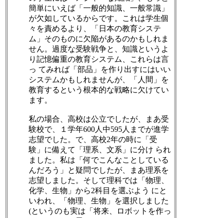
簡単にいえば「一般的知識、一般常識」
が欠如しているからです。これは学生個
々を責めるより、「日本の教育システ
ム」そのものに欠陥があるのかもしれま
せん。過度な受験戦争と、知識というよ
り記憶偏重の教育システム、これらは言
っ てみれば「部品」を作り出すにはいい
システムかもしれませんが、「人間」を
教育するという根本的な戦略に欠けてい
ます。
私の場合、高校は公立でしたが、まあ受
験校で、１学年600人中595人までが進学
志望でした。で、高校2年の時に「受
験」に備えて「理系、文系」に分け られ
ました。私は「何でこんなことしている
んだろう」と疑問でしたが、まあ理系を
志望しました。そして理科では「物理、
化学、生物」から2科目を選ぶよう にと
いわれ、「物理、生物」を選択しました
(というのも実は「将来、ロボットを作っ