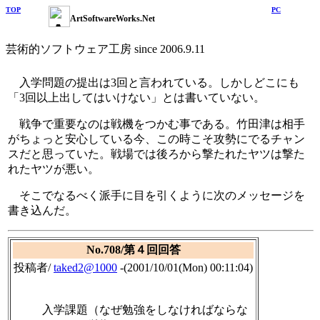
TOP
PC
ArtSoftwareWorks.Net
芸術的ソフトウェア工房 since 2006.9.11
入学問題の提出は3回と言われている。しかしどこにも
「3回以上出してはいけない」とは書いていない。
戦争で重要なのは戦機をつかむ事である。竹田津は相手
がちょっと安心している今、この時こそ攻勢にでるチャン
スだと思っていた。戦場では後ろから撃たれたヤツは撃た
れたヤツが悪い。
そこでなるべく派手に目を引くように次のメッセージを
書き込んだ。
No.708/第４回回答
投稿者/
taked2@1000
-(2001/10/01(Mon) 00:11:04)
入学課題（なぜ勉強をしなければならな