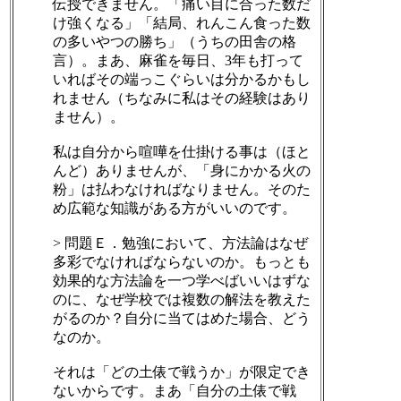
伝授できません。「痛い目に合った数だ
け強くなる」「結局、れんこん食った数
の多いやつの勝ち」（うちの田舎の格
言）。まあ、麻雀を毎日、3年も打って
いればその端っこぐらいは分かるかもし
れません（ちなみに私はその経験はあり
ません）。
私は自分から喧嘩を仕掛ける事は（ほと
んど）ありませんが、「身にかかる火の
粉」は払わなければなりません。そのた
め広範な知識がある方がいいのです。
> 問題Ｅ．勉強において、方法論はなぜ
多彩でなければならないのか。もっとも
効果的な方法論を一つ学べばいいはずな
のに、なぜ学校では複数の解法を教えた
がるのか？自分に当てはめた場合、どう
なのか。
それは「どの土俵で戦うか」が限定でき
ないからです。まあ「自分の土俵で戦