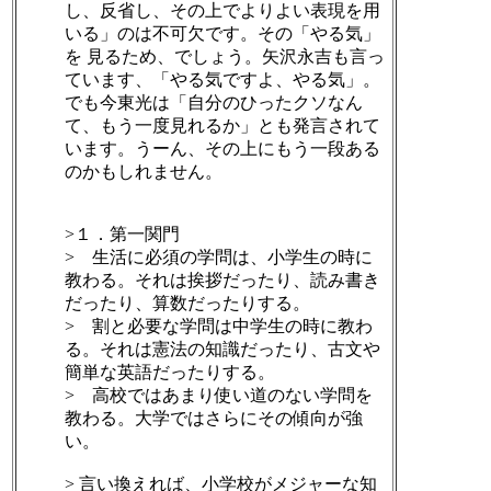
し、反省し、その上でよりよい表現を用
いる」のは不可欠です。その「やる気」
を 見るため、でしょう。矢沢永吉も言っ
ています、「やる気ですよ、やる気」。
でも今東光は「自分のひったクソなん
て、もう一度見れるか」とも発言されて
います。うーん、その上にもう一段ある
のかもしれません。
>１．第一関門
> 生活に必須の学問は、小学生の時に
教わる。それは挨拶だったり、読み書き
だったり、算数だったりする。
> 割と必要な学問は中学生の時に教わ
る。それは憲法の知識だったり、古文や
簡単な英語だったりする。
> 高校ではあまり使い道のない学問を
教わる。大学ではさらにその傾向が強
い。
> 言い換えれば、小学校がメジャーな知