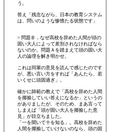
う。
答え「残念ながら、日本の教育システム
は、問いのような惨憺たる状態です」
> 問題Ｂ．なぜ高校を辞めた人間が頭の
固い大人によって差別されなければなら
ないのか。問題Ａを踏まえて頭の固い大
人の論理を解き明かせ。
これは同輩の意見を読んで感じたのです
が、悪い言い方をすれば「あんたら、若
いくせに頭固過ぎ」。
確かに師範の教えで「高校を辞めた人間
を揶揄していい答えになるか」というの
がありましたが、そのため、まあ言って
しまえば「頭が固い大人を揶揄した意
見」が目立ちました。
「一を聞いて十を知る」。高校を辞めた
人間を揶揄していけないのなら、頭の固