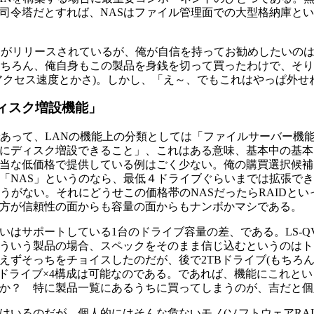
司令塔だとすれば、NASはファイル管理面での大型格納庫と
品がリリースされているが、俺が自信を持ってお勧めしたいの
ちろん、俺自身もこの製品を身銭を切って買ったわけで、そり
アクセス速度とかさ)。しかし、「え～、でもこれはやっぱ外せね
ィスク増設機能」
であって、LANの機能上の分類としては「ファイルサーバー機
にディスク増設できること」、これはある意味、基本中の基本
低価格で提供している例はごく少ない。俺の購買選択候補に残ったのは、
「NAS」というのなら、最低４ドライブぐらいまでは拡張でき
いようがない。それにどうせこの価格帯のNASだったらRAIDと
方が信頼性の面からも容量の面からもナンボかマシである。
サポートしている1台のドライブ容量の差、である。LS-QVL/R
ういう製品の場合、スペックをそのまま信じ込むというのはト～シ
えずそっちをチョイスしたのだが、後で2TBドライブ(もちろ
、2TBドライブ×4構成は可能なのである。であれば、機能にこ
か？ 特に製品一覧にあるうちに買ってしまうのが、吉だと個
てはいるのだが、個人的にはそんな危ないモノ(ソフトウェアRA