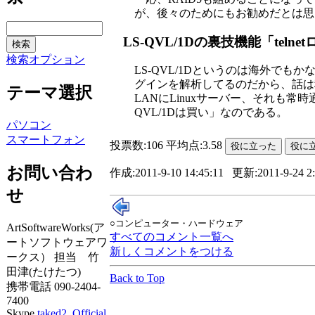
が、後々のためにもお勧めだとは思
LS-QVL/1Dの裏技機能「telne
検索オプション
LS-QVL/1Dというのは海外でも
グインを解析してるのだから、話は
テーマ選択
LANにLinuxサーバー、それも
QVL/1Dは買い」なのである。
パソコン
スマートフォン
投票数:106 平均点:3.58
お問い合わ
作成:2011-9-10 14:45:11 更新:2011-9-24 2:
せ
○コンピューター・ハードウェア
ArtSoftwareWorks(ア
すべてのコメント一覧へ
ートソフトウェアワ
新しくコメントをつける
ークス） 担当 竹
田津(たけたつ)
Back to Top
携帯電話 090-2404-
7400
Skype
taked2_Official