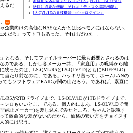
家庭用NASを選ぶならコレ! LS-QVL/1D（BUFFALO)
いえるだ
絶対に必要な機能、それは「ディスク増設機能」
LS-QVL/1Dの裏技機能「telnetログイン」
は、
ゃ企業向けの高価なNASなんかとは比べモノにはならない、
えだろ」ってトコもあった。それはだねえ...。
能」となる。そしてファイルサーバーに最も必要とされるのは
なのである。しかし各メーカー共、「家庭用」の呪縛から離
LS-QVL/R5とLS-QLV/1D(ともにBUFFALO)
て当たり前なのに、である。ハッキリ言って、ホームLANの
いってもソフトウェアRAIDが関の山だろう。であれば、素直に
5が2TBドライブまで、LS-QLV/1Dが1TBドライブまで、
ロもいいとこ、である。個人的にまあ、LS-QLV/1Dで間
ん非純正メーカー)を差し込んでみたところ、ちゃんと認識す
れといって致命的な差がないのだから、価格の安い方をチョイスす
人的には思う。
ID)なんか使わずに、潔くネットワークドライブ×4で使うの