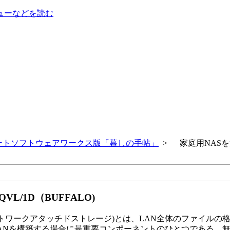
ューなどを読む
ートソフトウェアワークス版「暮しの手帖」
> 家庭用NASを選ぶ
VL/1D（BUFFALO)
torage - ネットワークアタッチドストレージ)とは、LAN全体のファイルの
ANを構築する場合に最重要コンポーネントのひとつである。