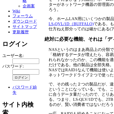
略
ターがネットワーク機器の管理面の
企画案
ろう。
Wiki
フォーラム
今、ホームLAN用にいくつかの製
ダウンロード
LS-QVL/1D（BUFFALO)
である。も
サイトマップ
仕方ねえ部分ってのは確かにある(
更新履歴
絶対に必要な機能、それは「デ
ログイン
NASというのはまあ商品上の分類
「格納するデータが増えたら、容易
ユーザー名:
れられなかったのか、この機能を適当な
だけである。他の製品は全部失格。
パスワード:
NASではRAID1なんて機能は使
ネットワークドライブ２つで使った
で、その残った２つの製品だが、違いは
パスワード紛
ということになっている。でも、こ
失
に合うデータ量だったので、とりあ
る。つまり、LS-QLV/1Dでも
サイト内検
るのが、賢い消費者ではないだろう
索
一応、RAID5も組めることになっ