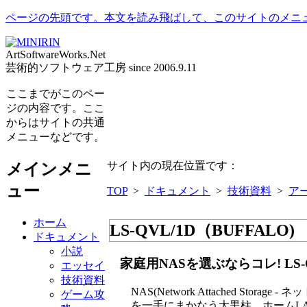
ページの先頭です。本文を読み飛ばして、このサイトのメニ
ArtSoftwareWorks.Net
芸術的ソフトウェア工房 since 2006.9.11
ここまでがこのペー
ジの内容です。ここ
からはサイトの共通
メニューなどです。
サイト内の現在位置です：
メインメニ
ュー
TOP
>
ドキュメント
>
技術資料
>
ア
ホーム
LS-QVL/1D（BUFFALO)
ドキュメント
小説
家庭用NASを選ぶならコレ! LS-Q
エッセイ
技術資料
NAS(Network Attached S
ゲーム攻
を一手にまかなう大黒柱。ホームL