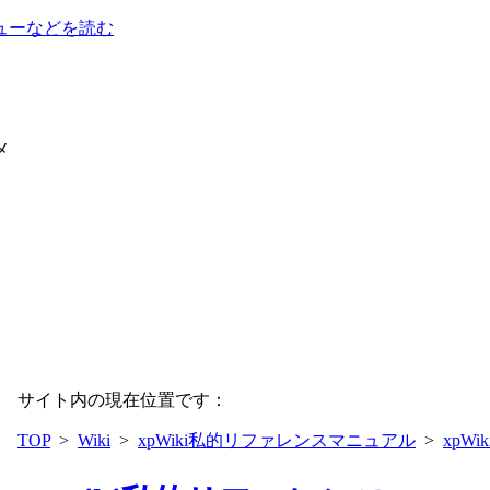
ューなどを読む
メ
サイト内の現在位置です：
TOP
>
Wiki
>
xpWiki私的リファレンスマニュアル
>
xpW