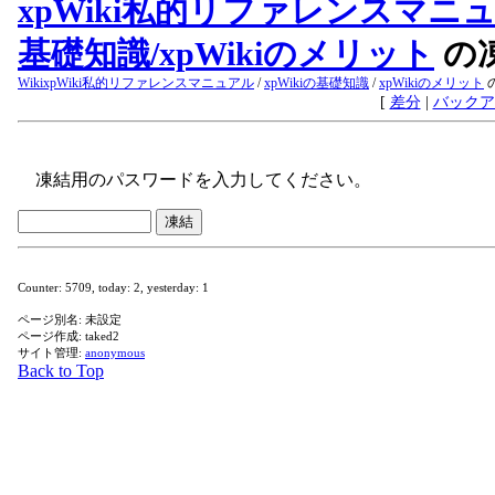
xpWiki私的リファレンスマニュアル
基礎知識​/xpWikiのメリット
の
Wiki
xpWiki私的リファレンスマニュアル
/
xpWikiの基礎知識
/
xpWikiのメリット
[
差分
|
バックア
凍結用のパスワードを入力してください。
Counter: 5709, today: 2, yesterday: 1
ページ別名: 未設定
ページ作成: taked2
サイト管理:
anonymous
Back to Top