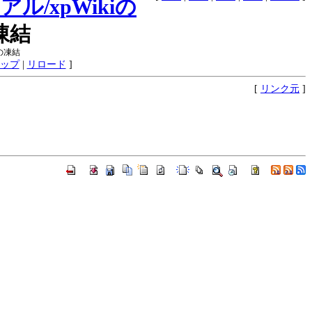
​/xpWikiの
凍結
の凍結
ップ
|
リロード
]
[
リンク元
]