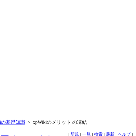
ikiの基礎知識
> xpWikiのメリット の凍結
[
新規
|
一覧
|
検索
|
最新
|
ヘルプ
]