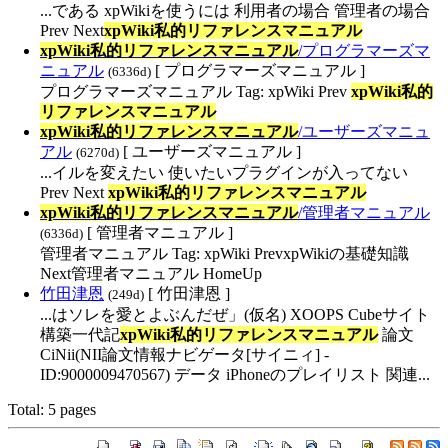
...である xpWikiを使うには 利用者の場合 管理者の場合
Prev Next
xpWiki私的リファレンスマニュアル
xpWiki私的リファレンスマニュアル
​/プログラマーズマ
ニュアル
[ プログラマーズマニュアル ]
(6336d)
プログラマーズマニュアル Tag: xpWiki Prev
xpWiki私的
リファレンスマニュアル
xpWiki私的リファレンスマニュアル
​/ユーザーズマニュ
アル
[ ユーザーズマニュアル ]
(6270d)
...イルを変えたい 使いたいプラグインが入ってない
Prev Next
xpWiki私的リファレンスマニュアル
xpWiki私的リファレンスマニュアル
​/管理者マニュアル
[ 管理者マニュアル ]
(6336d)
管理者マニュアル Tag: xpWiki PrevxpWikiの基礎知識
Next管理者マニュアル HomeUp
竹田津恩
[ 竹田津恩 ]
(249d)
...はソレを愛とよぶんだぜ」(仮名) XOOPS Cubeサイト
構築一代記
xpWiki私的リファレンスマニュアル
論文
CiNii(NII論文情報ナビゲータ[サイニィ] -
ID:9000009470567) データ iPhoneのプレイリスト 関連...
Total: 5 pages