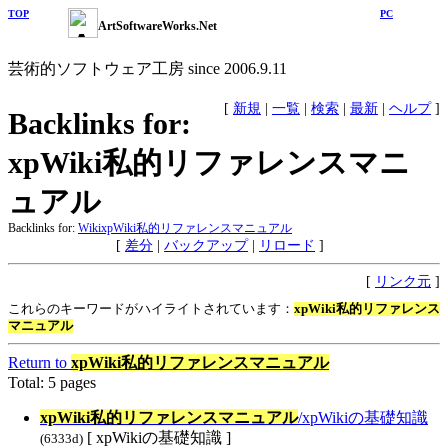
TOP
PC
ArtSoftwareWorks.Net
芸術的ソフトウェア工房 since 2006.9.11
[
新規
|
一覧
|
検索
|
最新
|
ヘルプ
]
Backlinks for:
xpWiki私的リファレンスマニ
ュアル
Backlinks for:
Wiki
xpWiki私的リファレンスマニュアル
[
差分
|
バックアップ
|
リロード
]
[
リンク元
]
これらのキーワードがハイライトされています：
xpWiki私的リファレンス
マニュアル
Return to
xpWiki私的リファレンスマニュアル
Total: 5 pages
xpWiki私的リファレンスマニュアル
​/xpWikiの基礎知識
[ xpWikiの基礎知識 ]
(6333d)