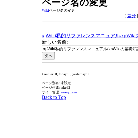
ページ名の変更
Wiki
ページ名の変更
[
差分
xpWiki私的リファレンスマニュアル​/xpWiki
新しい名前:
Counter: 0, today: 0, yesterday: 0
ページ別名: 未設定
ページ作成: taked2
サイト管理:
anonymous
Back to Top