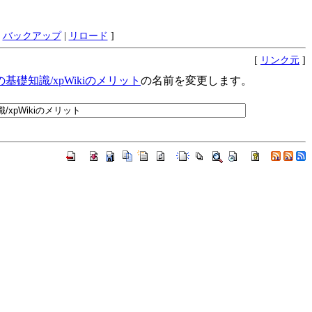
|
バックアップ
|
リロード
]
[
リンク元
]
の基礎知識​/xpWikiのメリット
の名前を変更します。