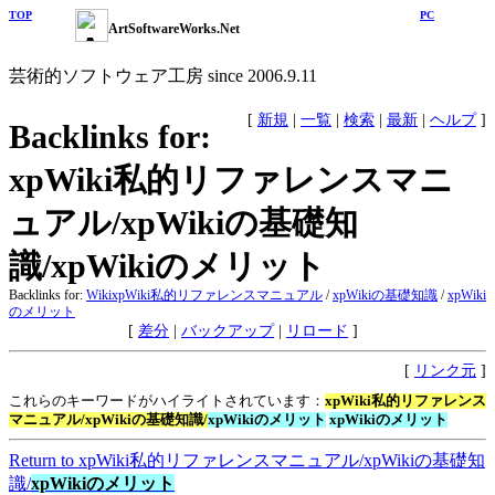
TOP
PC
ArtSoftwareWorks.Net
芸術的ソフトウェア工房 since 2006.9.11
[
新規
|
一覧
|
検索
|
最新
|
ヘルプ
]
Backlinks for:
xpWiki私的リファレンスマニ
ュアル/xpWikiの基礎知
識/xpWikiのメリット
Backlinks for:
Wiki
xpWiki私的リファレンスマニュアル
/
xpWikiの基礎知識
/
xpWiki
のメリット
[
差分
|
バックアップ
|
リロード
]
[
リンク元
]
これらのキーワードがハイライトされています：
xpWiki私的リファレンス
マニュアル/xpWikiの基礎知識/
xpWikiのメリット
xpWikiのメリット
Return to xpWiki私的リファレンスマニュアル​/xpWikiの基礎知
識​/
xpWikiのメリット