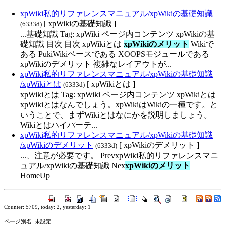
xpWiki私的リファレンスマニュアル​/xpWikiの基礎知識
[ xpWikiの基礎知識 ]
(6333d)
...基礎知識 Tag: xpWiki ページ内コンテンツ xpWikiの基
礎知識 目次 目次 xpWikiとは
xpWikiのメリット
Wikiで
ある PukiWikiベースである XOOPSモジュールである
xpWikiのデメリット 複雑なレイアウトが...
xpWiki私的リファレンスマニュアル​/xpWikiの基礎知識​
/xpWikiとは
[ xpWikiとは ]
(6333d)
xpWikiとは Tag: xpWiki ページ内コンテンツ xpWikiとは
xpWikiとはなんでしょう。xpWikiはWikiの一種です。と
いうことで、まずWikiとはなにかを説明しましょう。
Wikiとはハイパーテ...
xpWiki私的リファレンスマニュアル​/xpWikiの基礎知識​
/xpWikiのデメリット
[ xpWikiのデメリット ]
(6333d)
...、注意が必要です。 PrevxpWiki私的リファレンスマニ
ュアル/xpWikiの基礎知識 Nex
xpWikiのメリット
HomeUp
Counter: 5709, today: 2, yesterday: 1
ページ別名: 未設定