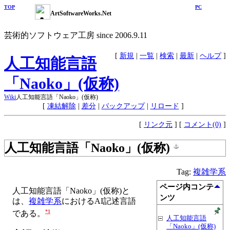
TOP
PC
ArtSoftwareWorks.Net
芸術的ソフトウェア工房 since 2006.9.11
[
新規
|
一覧
|
検索
|
最新
|
ヘルプ
]
人工知能言語
「Naoko」(仮称)
Wiki
人工知能言語「Naoko」(仮称)
[
凍結解除
|
差分
|
バックアップ
|
リロード
]
[
リンク元
] [
コメント(0)
]
人工知能言語「Naoko」(仮称)
Tag:
複雑学系
ページ内コンテ
人工知能言語「Naoko」(仮称)と
ンツ
は、
複雑学系
におけるAI記述言語
*1
である。
人工知能言語
「Naoko」(仮称)