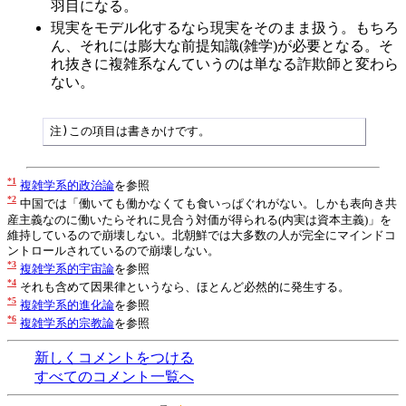
羽目になる。
現実をモデル化するなら現実をそのまま扱う。もちろ
ん、それには膨大な前提知識(雑学)が必要となる。そ
れ抜きに複雑系なんていうのは単なる詐欺師と変わら
ない。
注)この項目は書きかけです。
*1
複雑学系的政治論
を参照
*2
中国では「働いても働かなくても食いっぱぐれがない。しかも表向き共
産主義なのに働いたらそれに見合う対価が得られる(内実は資本主義)」を
維持しているので崩壊しない。北朝鮮では大多数の人が完全にマインドコ
ントロールされているので崩壊しない。
*3
複雑学系的宇宙論
を参照
*4
それも含めて因果律というなら、ほとんど必然的に発生する。
*5
複雑学系的進化論
を参照
*6
複雑学系的宗教論
を参照
新しくコメントをつける
すべてのコメント一覧へ