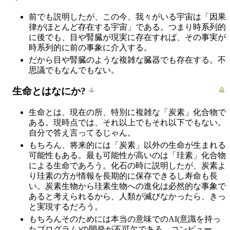
前でも説明したが、この今、我々がいる宇宙は「因果
律がほとんど存在する宇宙」である。つまり時系列的
に後でも、目や腎臓が現実に存在すれば、その事実が
時系列的に前の事象に介入する。
だから目や腎臓のような複雑な臓器でも存在する。不
思議でもなんでもない。
生命とはなにか?
生命とは、現在の所、特別に複雑な「炭素」化合物で
ある。現時点では、それ以上でもそれ以下でもない。
自分で答え言ってるじゃん。
もちろん、将来的には「炭素」以外の生命が生まれる
可能性もある。最も可能性が高いのは「珪素」化合物
による生命であろう。化石の時に説明したが、炭素よ
り珪素の方が情報を長期的に保存できるし寿命も長
い。炭素生物から珪素生物への進化は必然的な事象で
あると考えられるから、人類が滅びなかったら、きっ
と実現するだろう。
もちろんそのためには本当の意味でのAI(意識を持っ
たプログラム)の開発が不可欠である。コンピュー