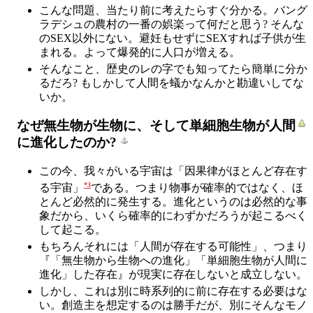
こんな問題、当たり前に考えたらすぐ分かる。バング
ラデシュの農村の一番の娯楽って何だと思う? そんな
のSEX以外にない。避妊もせずにSEXすれば子供が生
まれる。よって爆発的に人口が増える。
そんなこと、歴史のレの字でも知ってたら簡単に分か
るだろ? もしかして人間を蟻かなんかと勘違いしてな
いか。
なぜ無生物が生物に、そして単細胞生物が人間
に進化したのか?
この今、我々がいる宇宙は「因果律がほとんど存在す
*3
る宇宙」
である。つまり物事が確率的ではなく、ほ
とんど必然的に発生する。進化というのは必然的な事
象だから、いくら確率的にわずかだろうが起こるべく
して起こる。
もちろんそれには「人間が存在する可能性」、つまり
『「無生物から生物への進化」「単細胞生物が人間に
進化」した存在』が現実に存在しないと成立しない。
しかし、これは別に時系列的に前に存在する必要はな
い。創造主を想定するのは勝手だが、別にそんなモノ