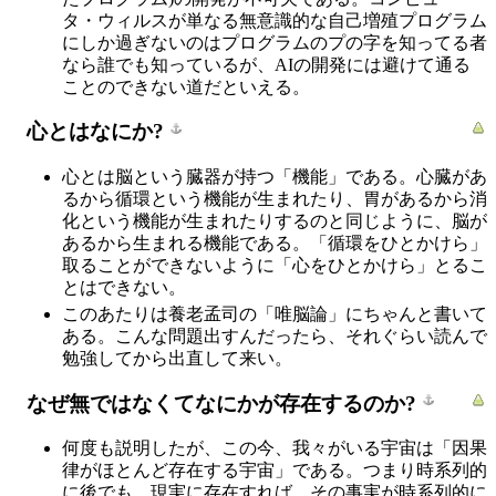
タ・ウィルスが単なる無意識的な自己増殖プログラム
にしか過ぎないのはプログラムのプの字を知ってる者
なら誰でも知っているが、AIの開発には避けて通る
ことのできない道だといえる。
心とはなにか?
心とは脳という臓器が持つ「機能」である。心臓があ
るから循環という機能が生まれたり、胃があるから消
化という機能が生まれたりするのと同じように、脳が
あるから生まれる機能である。「循環をひとかけら」
取ることができないように「心をひとかけら」とるこ
とはできない。
このあたりは養老孟司の「唯脳論」にちゃんと書いて
ある。こんな問題出すんだったら、それぐらい読んで
勉強してから出直して来い。
なぜ無ではなくてなにかが存在するのか?
何度も説明したが、この今、我々がいる宇宙は「因果
律がほとんど存在する宇宙」である。つまり時系列的
に後でも、現実に存在すれば、その事実が時系列的に