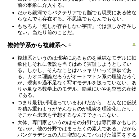
前の事象に介入する。
だから銀河でもバクテリアでも脳でも現実にある物な
らなんでも存在する。不思議でもなんでもない。
もちろん「無しか存在しない宇宙」では無しか存在し
ない。当たり前のことだ。
複雑学系から複雑系へ
複雑系というのは現実にあるものを単純なモデルに抽
象化しそれに仮説を当てはめて実証しようとしてい
る。しかし、そんなことはハッキリいって無駄であ
る。カオス理論だろうがオートマトン系の理論だろう
が、現実を過不足なく写すモデルを扱っていない。あ
りゃ単なる数学上のモデル、簡単にいやあ空想の産物
である。
つまり最初が間違っているわけだから、どんなに仮説
を積み重ねようがそんなものが現実を理論化したり、
そこから未来を予想するなんてできっこない。
大体、専門家というのはその分野では専門家かもしれ
ないが、他の分野ではまったくの素人である。だから
バングラデシュの人口増加なんてバカげた設問をする