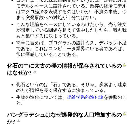
コンピュータの株式自動売買というのは、既存の経済
モデルをベースに設計されている。既存の経済モデル
はマクロ経済を表現するのはいいが、不測の事態、つ
まり突発事故への対処が十分ではない。
こんな理論をベースにしているわけだから、売り注文
が想定している閾値を超えて集中しだしたら、我も我
もと集中するに決まっている。
簡単に言えば、プログラムの設計ミス、デバッグ不足
である。これはコンピュータ業界にいる者であれば、
常に痛感していることである。
化石の中に太古の種の情報が保存されているの
はなぜか?
化石というのは「石」である。そりゃ、炭素より珪素
の方が情報を長く保存するに決まっている。
生物の進化については、
複雑学系的進化論
を参照のこ
と。
バングラデシュはなぜ爆発的な人口増加するの
か?