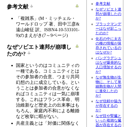
参考文献
参考文献
なぜソビエト連
邦が崩壊したの
「複雑系」(M・ミッチェル・
か?
ワールドロップ 著、田中三彦&
ブラックマンデ
ーはなぜ起こっ
遠山峻征 訳、ISBN4-10-533101-
たのか?
9)のまえがき(7～9ページ)
化石の中に太古
の種の情報が保
なぜソビエト連邦が崩壊し
存されているの
はなぜか?
たのか?
バングラデシュ
はなぜ爆発的な
国家というのはコミュニティの
人口増加するの
一種である。コミュニティとは
か?
その参加者の合意、つまり共同
なぜ無生物が生
幻想の上に成立している。とい
物に、そして単
細胞生物が人間
うことは参加者の合意がなくな
に進化したの
ればコミュニティは一気に崩壊
か?
する。これはフランス革命、明
なぜ信頼や協力
治維新など歴史上の出来事はも
が存在するの
ちろん、家庭内不和による離婚
か?
など枚挙に暇がない。
なぜ目や腎臓と
いった複雑な臓
共産主義とは「対価に関係なく
器が存在するの