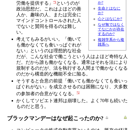
*1
か?
労働を提供する」
というのが
生命とはなに
政治思想だ。これはよほどの善
か?
人か、趣味の人、または完全に
心とはなにか?
マインドコントロールされた人
なぜ無ではなく
でないと賛同を得るのは難し
てなにかが存在
い。
するのか?
考えてもみるがいい。「働いて
複雑学系から複
雑系へ
も働かなくても食いっぱぐれが
ない」というのは理想的な社会
だが、こんな社会で働こうという人はよほど奇特な人
だ。だから誰も働かなくなる。通常はそれを法により
規制するのだが、法を執行する人間まで働かなくなる
のだから構造的な機能不全に陥る。
そうすると合意の前提「働いても働かなくても食いっ
ぱぐれがない」を成立させるのは困難になり、大多数
*2
の参加者の合意がなくなる。
かくしてソビエト連邦は崩壊した。よく70年も続いた
ものだと思う。
ブラックマンデーはなぜ起こったのか?