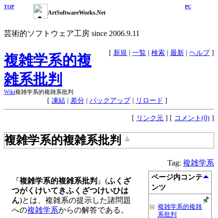
TOP
PC
ArtSoftwareWorks.Net
芸術的ソフトウェア工房 since 2006.9.11
[
新規
|
一覧
|
検索
|
最新
|
ヘルプ
]
複雑学系的複
雑系批判
Wiki
複雑学系的複雑系批判
[
凍結
|
差分
|
バックアップ
|
リロード
]
[
リンク元
] [
コメント(0)
]
複雑学系的複雑系批判
Tag:
複雑学系
ページ内コンテ
『
複雑学系的複雑系批判
』(
ふくざ
ンツ
つがくけいてきふくざつけいひは
ん
)とは、複雑系の提示した諸問題
複雑学系的複雑
への
複雑学系
からの解答である。
系批判