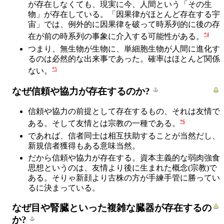
が存在しなくても、現実に今、人間という「その生
物」が存在している。「因果律がほとんど存在する宇
宙」では、例外的に因果律を破って時系列的に後の存
*4
在が前の時系列の事象に介入する可能性がある。
つまり、無生物が生物に、単細胞生物が人間に進化す
るのは必然的な出来事であった。確率はほとんど関係
*5
ない。
なぜ信頼や協力が存在するのか?
信頼や協力の前提として存在するもの、それは友情で
*6
ある。そして友情とは宗教の一種である。
であれば、信者同士は相互扶助することが当然だし、
新規信者獲得もある意味当然。
だから信頼や協力が存在する。資本主義的な弱肉強食
思想というのは、友情より後に生まれた概念(宗教)で
ある。そりゃ新顔より古株の方が手練手管に勝ってい
るに決まっている。
なぜ目や腎臓といった複雑な臓器が存在するの
か?