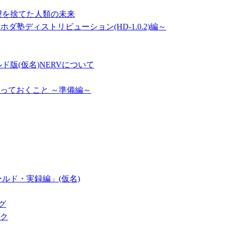
望を捨てた人類の未来
～ホダ塾ディストリビューション(HD-1.0.2)編～
版(仮名)NERVについて
やっておくこと ～準備編～
ルド・実録編」(仮名)
ログ
イク