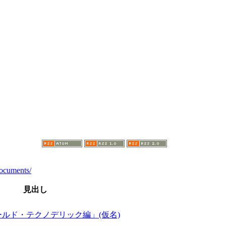
Documents/
見出し
ルド・テクノデリック編」(仮名)