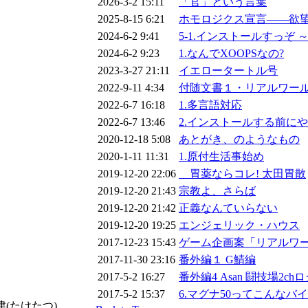
2026-3-2 15:11
「官」という言葉
2025-8-15 6:21
ホモロジクス宣言――欲
2024-6-2 9:41
5-1.インストールすっぞ 
2024-6-2 9:23
1.なんでXOOPSなの?
2023-3-27 21:11
イエロータートル号
2022-9-11 4:34
付随文書１・リアルワールド
2022-6-7 16:18
1.多言語対応
2022-6-7 13:46
2.インストールする前に
2020-12-18 5:08
あとがき、のようなもの
2020-1-11 11:31
1.原付生活事始め
2019-12-20 22:06
胃薬ならコレ! 太田胃散
2019-12-20 21:43
宗教よ、さらば
2019-12-20 21:42
正義なんていらない
2019-12-20 19:25
エンジェリック・ハウス
2017-12-23 15:43
ゲーム企画案「リアルワー
2017-11-30 23:16
番外編１ G鯖編
2017-5-2 16:27
番外編4 Asan 闘技場2ch
2017-5-2 15:37
6.マグナ50ってこんなバ
津(たけたつ)